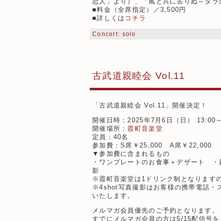
恋人」より）、「風と共に去りぬ～タラ
■料金（全席指定）／3,500円
■詳しくは
コチラ
Concert: solo
古武道親睦会 Vol.11
「古武道親睦会 Vol.11」開催決定！
開催日時：2025年7月6日（日） 13:00
開催場所：
霞町音楽堂
定員：40名
参加費：S席￥25,000 A席￥22,000
▼参加費に含まれるもの
・ワンプレートのお食事＋デザート ・親
影
※霞町音楽堂は1ドリンク制となりますの
※4shot写真撮影はお客様の携帯電話
いたします。
メルマガ会員優先のご予約となります。
すでにメルマガ会員の方は5/15配信号