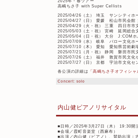
2025年・春ツアー
高嶋ちさ子 with Super Cellists
2025/04/26（土） 埼玉 サンシティ
2025/04/27（日） 愛媛 松山市民会館
2025/04/29（火・祝） 三重 四日市
2025/05/03（土・祝） 宮崎 延岡総
2025/05/04（日・祝） 大分 J:C
2025/07/09（水） 岐阜 バロー文化
2025/07/10（木） 愛知 愛知県芸
2025/07/21（月・祝） 静岡 磐田
2025/07/26（土） 福井 敦賀市民文
2025/07/27（日） 京都 宇治市文化
各公演の詳細は
「高嶋ちさ子オフィシャ
Concert: solo
内山健ピアノリサイタル
■日時／2025年3月27日（木） 19:30開
■会場／霞町音楽堂（西麻布）
■出演／内山健（ピアノ）、賛助出演：