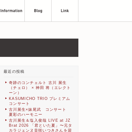
最近の投稿
奇跡のコンチェルト 古川 展生
（チェロ） × 神田 将（エレクト
ーン）
KASUMICHO TRIO プレミアム
コンサート
古川展生×妹尾武 コンサート
夏彩のハーモニー
古川展生＆塩入俊哉 LIVE at JZ
Brat 2026 「君といた夏」〜元タ
カラジェンヌ音咲いつきさんを迎