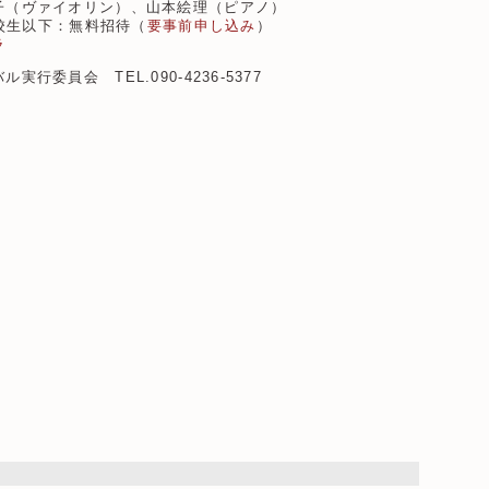
子（ヴァイオリン）、山本絵理（ピアノ）
高校生以下：無料招待（
要事前申し込み
）
ラ
委員会 TEL.090-4236-5377