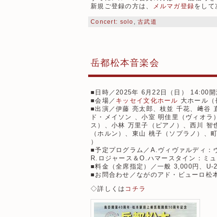
新規ご登録の方は、
メルマガ登録
をして
Concert: solo
,
古武道
岳都松本音楽会
■日時／2025年 6月22日（日） 14:00開
■会場／
キッセイ文化ホール
大ホール（
■出演／伊藤 亮太郎、枝並 千花、﨑谷
ド・メイソン 、小室 明佳里（ヴィオラ
ス）、小林 万里子（ピアノ）、西川 智
（ホルン）、東山 桃子（ソプラノ）、町
）
■予定プログラム／A.ヴィヴァルディ
R.ロジャース＆O.ハマースタイン：ミ
■料金（全席指定）／一般 3,000円、U-22
■お問合わせ／ながのアド・ビューロ松本支社 
◇詳しくは
コチラ