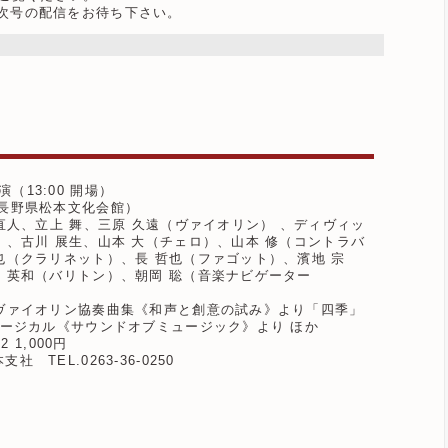
次号の配信をお待ち下さい。
演（13:00 開場）
長野県松本文化会館）
 直人、立上 舞、三原 久遠（ヴァイオリン） 、ディヴィッ
）、古川 展生、山本 大（チェロ）、山本 修（コントラバ
也（クラリネット）、長 哲也（ファゴット）、濱地 宗
 英和（バリトン）、朝岡 聡（音楽ナビゲーター
：ヴァイオリン協奏曲集《和声と創意の試み》より「四季」
ュージカル《サウンドオブミュージック》より ほか
 1,000円
TEL.0263-36-0250