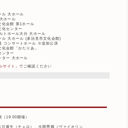
ホール 大ホール
 大ホール
市文化会館 第1ホール
合文化センター
OMホルトホール大分 大ホール
ホール 大ホール (多治見市文化会館)
術劇場 コンサートホール ※追加公演
市民文化会館「かたりあ」
化センター
センター 大ホール
ルサイト」
でご確認ください
演（19:00開場）
古川展生（チェロ）、今岡秀輝（ヴァイオリン