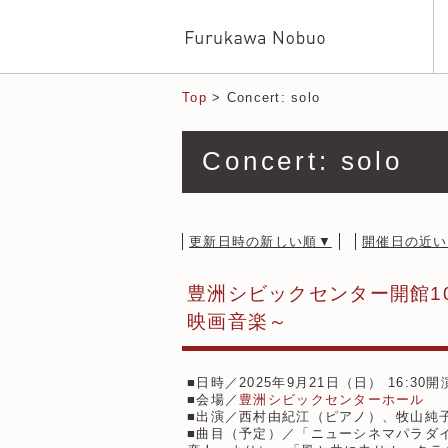
Top
> Concert: solo
Concert: solo
更新日時の新しい順▼
開催日の近い
豊洲シビックセンター開館10周年記
映画音楽～
■日時／2025年9月21日（日） 16:30開
■会場／
豊洲シビックセンターホール
■出演／西村由紀江（ピアノ）、牧山純
■曲目（予定）／「ニューシネマパラダ