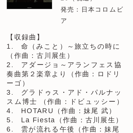
発売：日本コロムビ
ア
【収録曲】
1. 命（みこと）～旅立ちの時に
（作曲：古川展生）
2. アダージョ～アランフェス協
奏曲第２楽章より（作曲：ロドリ
ーゴ）
3. グラドゥス・アド・パルナッ
スム博士 （作曲：ドビュッシー）
4. HOTARU（作曲：妹尾 武）
5. La Fiesta（作曲：古川展生）
6. 雲が流れる午後（作曲：妹尾