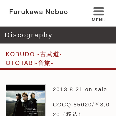
Discography
KOBUDO -古武道-
OTOTABI-音旅-
2013.8.21 on sale
COCQ-85020/￥3,0
20（税込）